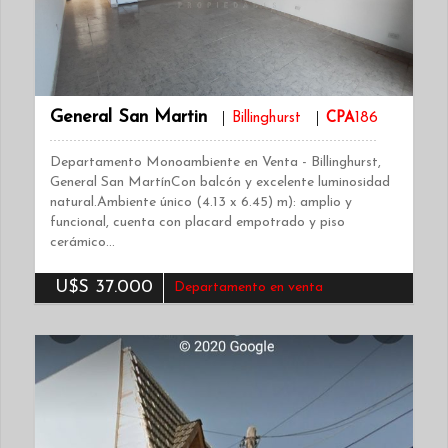
General San Martin
Billinghurst
CPA
186
Departamento Monoambiente en Venta - Billinghurst,
General San MartínCon balcón y excelente luminosidad
natural.Ambiente único (4.13 x 6.45) m): amplio y
funcional, cuenta con placard empotrado y piso
cerámico…
U$S 37.000
Departamento en venta