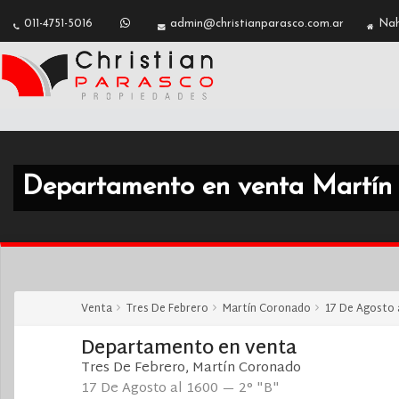
2
011-4751-5016
admin@christianparasco.com.ar
Nah
Departamento en venta Martín